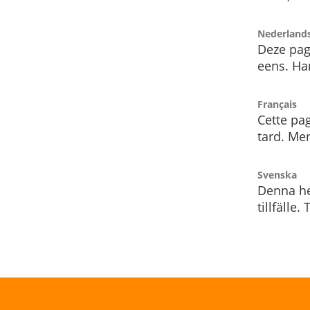
Nederland
Deze pag
eens. Har
Français
Cette pag
tard. Me
Svenska
Denna he
tillfälle