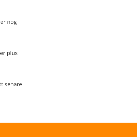
ter nog
yer plus
tt senare