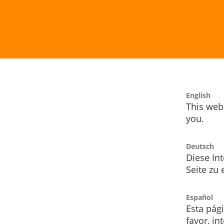
English
This webs
you.
Deutsch
Diese Int
Seite zu
Español
Esta pág
favor, i